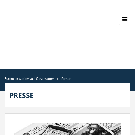
European Audiovisual Observatory
Presse
PRESSE