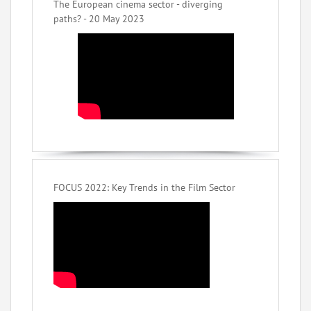
The European cinema sector - diverging
paths? - 20 May 2023
FOCUS 2022: Key Trends in the Film Sector