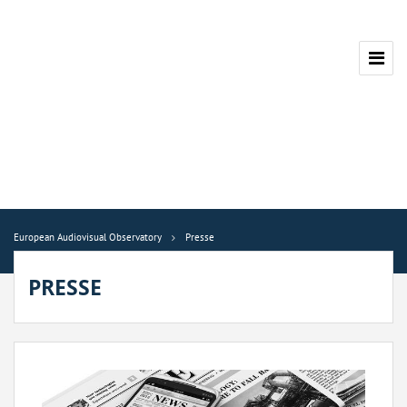
European Audiovisual Observatory
Presse
PRESSE