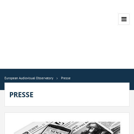
European Audiovisual Observatory
Presse
PRESSE