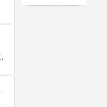
h
n.1
TY