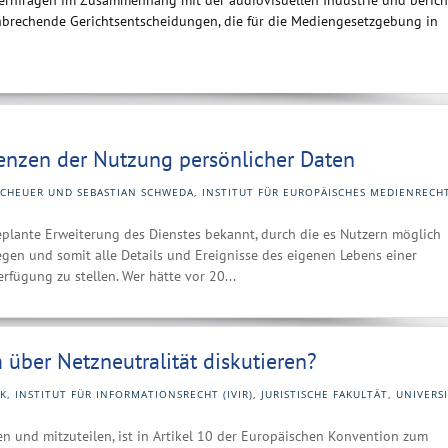
Kernfragen im Zusammenhang mit der audiovisuellen Industrie und berich
brechende Gerichtsentscheidungen, die für die Mediengesetzgebung in
renzen der Nutzung persönlicher Daten
CHEUER UND SEBASTIAN SCHWEDA, INSTITUT FÜR EUROPÄISCHES MEDIENRECHT
lante Erweiterung des Dienstes bekannt, durch die es Nutzern möglich
legen und somit alle Details und Ereignisse des eigenen Lebens einer
fügung zu stellen. Wer hätte vor 20...
 über Netzneutralität diskutieren?
K, INSTITUT FÜR INFORMATIONSRECHT (IVIR), JURISTISCHE FAKULTÄT, UNIVERS
en und mitzuteilen, ist in Artikel 10 der Europäischen Konvention zum