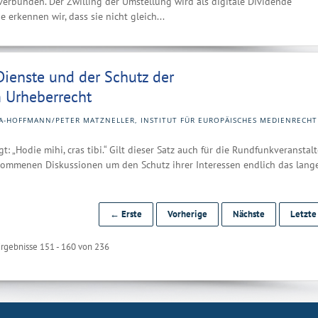
erbunden. Der Zwilling der Umstellung wird als digitale Dividende
 erkennen wir, dass sie nicht gleich...
Dienste und der Schutz der
 Urheberrecht
A-HOFFMANN/PETER MATZNELLER, INSTITUT FÜR EUROPÄISCHES MEDIENRECHT
t: „Hodie mihi, cras tibi.“ Gilt dieser Satz auch für die Rundfunkveranstalt
enommenen Diskussionen um den Schutz ihrer Interessen endlich das lang
← Erste
Vorherige
Nächste
Letzt
rgebnisse 151 - 160 von 236