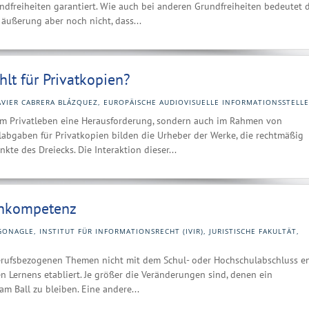
dfreiheiten garantiert. Wie auch bei anderen Grundfreiheiten bedeutet 
äußerung aber noch nicht, dass...
hlt für Privatkopien?
AVIER CABRERA BLÁZQUEZ, EUROPÄISCHE AUDIOVISUELLE INFORMATIONSSTELLE
im Privatleben eine Herausforderung, sondern auch im Rahmen von
labgaben für Privatkopien bilden die Urheber der Werke, die rechtmäßig
te des Dreiecks. Die Interaktion dieser...
enkompetenz
NAGLE, INSTITUT FÜR INFORMATIONSRECHT (IVIR), JURISTISCHE FAKULTÄT,
erufsbezogenen Themen nicht mit dem Schul- oder Hochschulabschluss en
n Lernens etabliert. Je größer die Veränderungen sind, denen ein
am Ball zu bleiben. Eine andere...