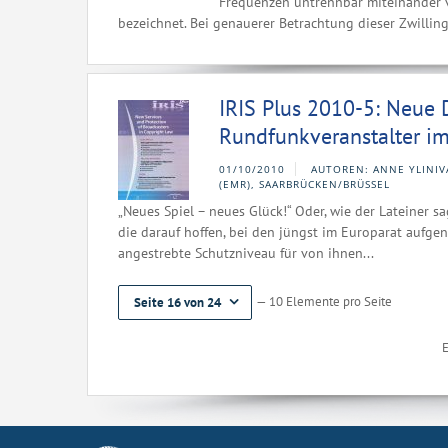
Frequenzen untrennbar miteinander v
bezeichnet. Bei genauerer Betrachtung dieser Zwillinge
IRIS Plus 2010-5: Neue 
Rundfunkveranstalter im
01/10/2010
AUTOREN: ANNE YLINIV
(EMR), SAARBRÜCKEN/BRÜSSEL
„Neues Spiel – neues Glück!“ Oder, wie der Lateiner sag
die darauf hoffen, bei den jüngst im Europarat aufg
angestrebte Schutzniveau für von ihnen...
— 10 Elemente pro Seite
Seite 16 von 24
E