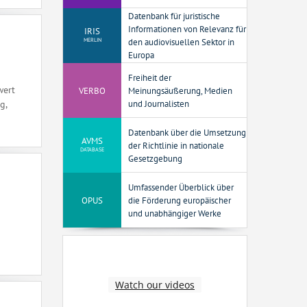
Datenbank für juristische
Informationen von Relevanz für
IRIS
MERLIN
den audiovisuellen Sektor in
Europa
Freiheit der
wert
VERBO
Meinungsäußerung, Medien
und Journalisten
g,
Datenbank über die Umsetzung
AVMS
der Richtlinie in nationale
DATABASE
Gesetzgebung
Umfassender Überblick über
OPUS
die Förderung europäischer
und unabhängiger Werke
Watch our videos