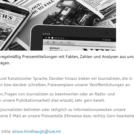
n regelmäßig Pressemitteilungen mit Fakten, Zahlen und Analysen aus un
rägen.
und französischer Sprache. Darüber hinaus bieten wir Journalisten, die in
n bzw. darüber schreiben, Freiexemplare unserer Veröffentlichungen an.
n, Fragen von Journalisten zu beantworten oder an Radio- und
unsere Publikationsarbeit dies erlaubt, sehr gern bereit.
ournalisten beitreten oder lediglich zu Informationszwecken unsere
eine E-Mail an unsere Pressestelle (Hinweise dazu rechts). Gern bearbeit
 bitte:
alison.hindhaugh@coe.int