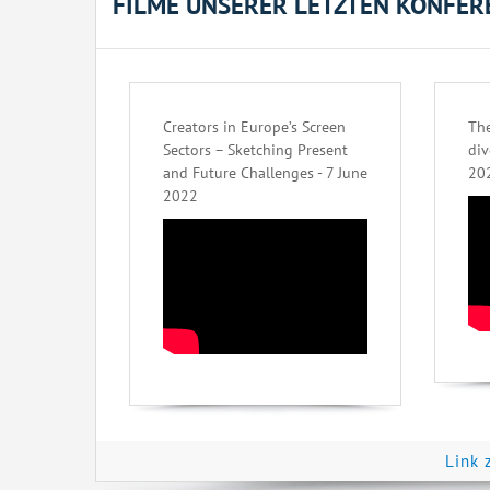
FILME UNSERER LETZTEN KONFER
Creators in Europe’s Screen
The
Sectors – Sketching Present
div
and Future Challenges - 7 June
20
2022
Link 