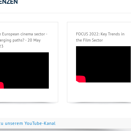
ENZEN
 European cinema sector -
FOCUS 2022: Key Trends in
erging paths? - 20 May
the Film Sector
23
zu unserem YouTube-Kanal