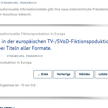
STRASBOURG, FRANKREICH
udiovisuelle Informationsstelle gibt ihre neue österreichische Präsidents
en Ausschuss bekannt.
audiovisueller Fiktionsproduktion in Europa
in der europäischen TV-/SVoD-Fiktionspoduktio
i Titeln aller Formate.
4
STRASBOURG, FRANKREICH
produktion in Europa.
← Erste
Vorherige
Nächste
Letzt
Ergebnisse 66 - 70 von 318