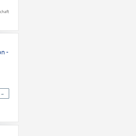
chaft
n -
e →