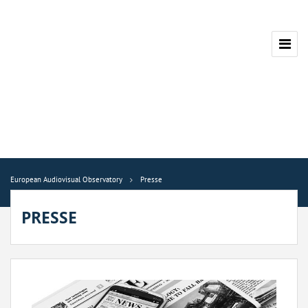
European Audiovisual Observatory
Presse
PRESSE