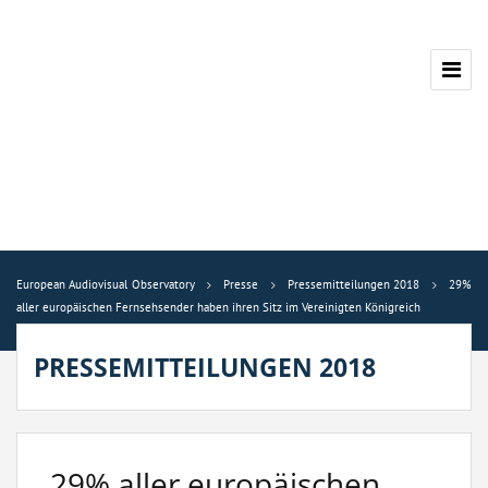
European Audiovisual Observatory
Presse
Pressemitteilungen 2018
29%
aller europäischen Fernsehsender haben ihren Sitz im Vereinigten Königreich
PRESSEMITTEILUNGEN 2018
29% aller europäischen