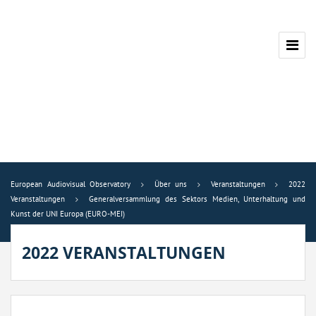
European Audiovisual Observatory
Über uns
Veranstaltungen
2022
Veranstaltungen
Generalversammlung des Sektors Medien, Unterhaltung und
Kunst der UNI Europa (EURO-MEI)
2022 VERANSTALTUNGEN