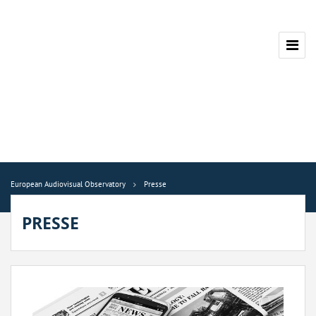
European Audiovisual Observatory
Presse
PRESSE