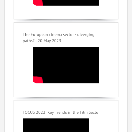
The European cinema sector - diverging
paths? - 20 May 2023
FOCUS 2022: Key Trends in the Film Sector