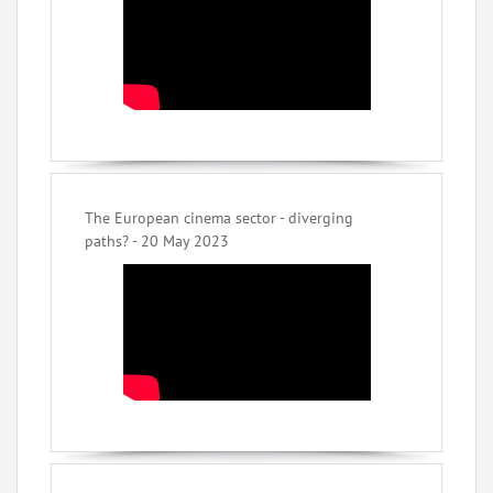
The European cinema sector - diverging
paths? - 20 May 2023