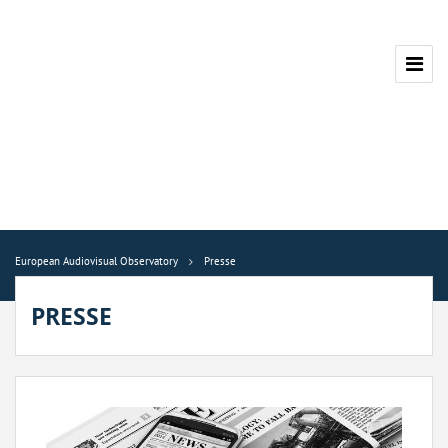
European Audiovisual Observatory
Presse
PRESSE