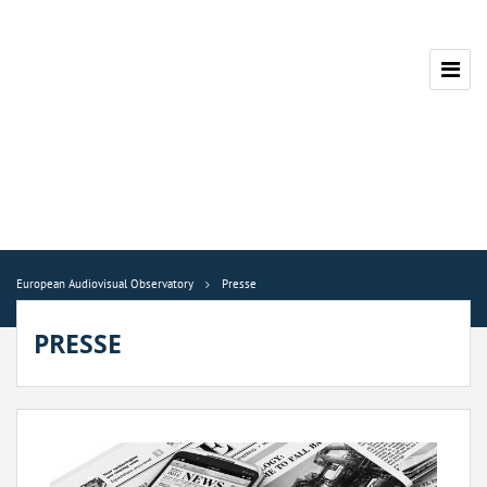
European Audiovisual Observatory
Presse
PRESSE