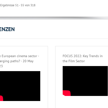
Ergebnisse 51 - 55 von 318
ENZEN
 European cinema sector -
FOCUS 2022: Key Trends in
erging paths? - 20 May
the Film Sector
23