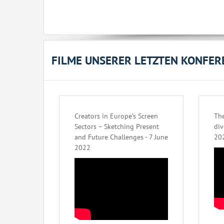
FILME UNSERER LETZTEN KONFER
Creators in Europe’s Screen
The
Sectors – Sketching Present
div
and Future Challenges - 7 June
20
2022