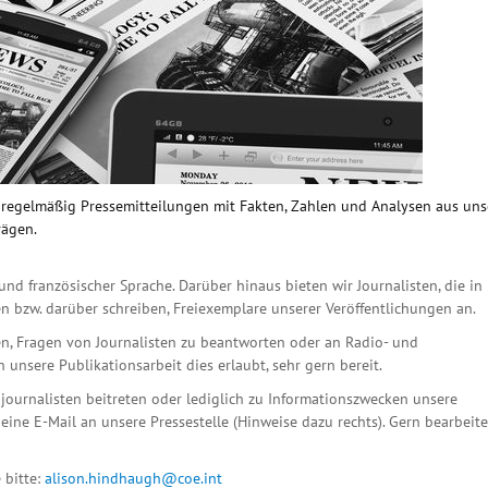
n regelmäßig Pressemitteilungen mit Fakten, Zahlen und Analysen aus un
rägen.
und französischer Sprache. Darüber hinaus bieten wir Journalisten, die in
n bzw. darüber schreiben, Freiexemplare unserer Veröffentlichungen an.
n, Fragen von Journalisten zu beantworten oder an Radio- und
unsere Publikationsarbeit dies erlaubt, sehr gern bereit.
ournalisten beitreten oder lediglich zu Informationszwecken unsere
eine E-Mail an unsere Pressestelle (Hinweise dazu rechts). Gern bearbeit
 bitte:
alison.hindhaugh@coe.int