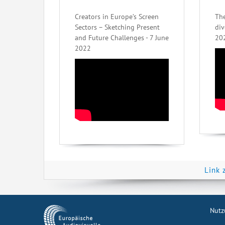
Creators in Europe’s Screen
The
Sectors – Sketching Present
div
and Future Challenges - 7 June
20
2022
Link 
Nutz