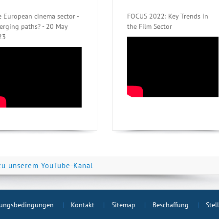
 European cinema sector -
FOCUS 2022: Key Trends in
erging paths? - 20 May
the Film Sector
23
zu unserem YouTube-Kanal
ungsbedingungen
Kontakt
Sitemap
Beschaffung
Stel