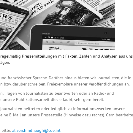
n regelmäßig Pressemitteilungen mit Fakten, Zahlen und Analysen aus un
rägen.
und französischer Sprache. Darüber hinaus bieten wir Journalisten, die in
n bzw. darüber schreiben, Freiexemplare unserer Veröffentlichungen an.
n, Fragen von Journalisten zu beantworten oder an Radio- und
unsere Publikationsarbeit dies erlaubt, sehr gern bereit.
ournalisten beitreten oder lediglich zu Informationszwecken unsere
eine E-Mail an unsere Pressestelle (Hinweise dazu rechts). Gern bearbeit
 bitte:
alison.hindhaugh@coe.int