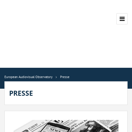
European Audiovisual Observatory
Presse
PRESSE