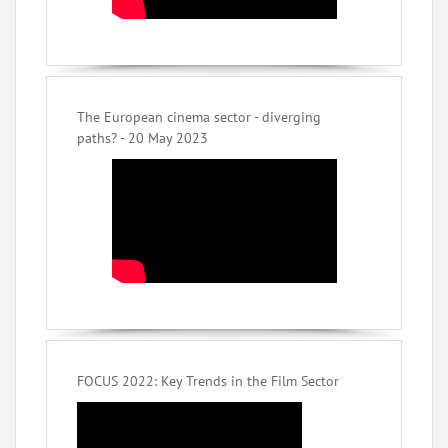
The European cinema sector - diverging
paths? - 20 May 2023
FOCUS 2022: Key Trends in the Film Sector