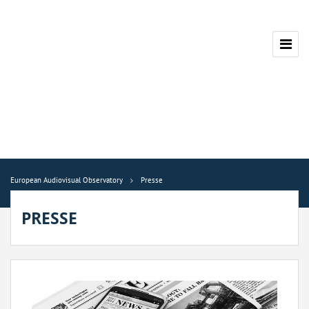
European Audiovisual Observatory
Presse
PRESSE