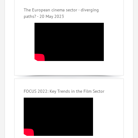
The European cinema sector - diverging
paths? - 20 May 2023
FOCUS 2022: Key Trends in the Film Sector