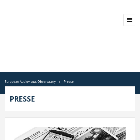
European Audiovisual Observatory
Presse
PRESSE