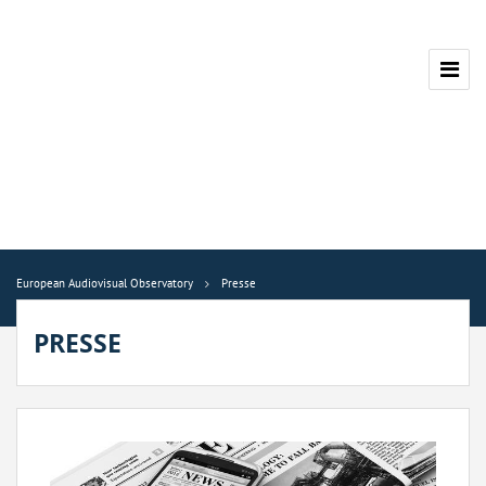
European Audiovisual Observatory
Presse
PRESSE