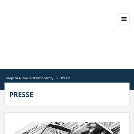
European Audiovisual Observatory
Presse
PRESSE