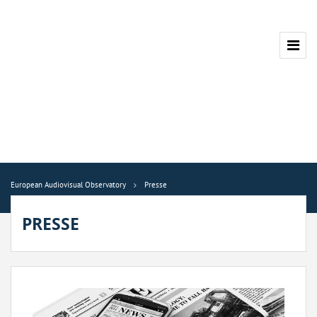
European Audiovisual Observatory
Presse
PRESSE