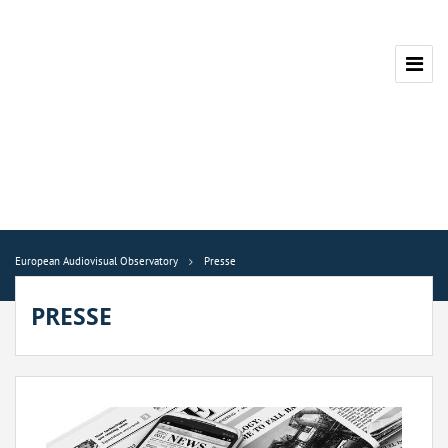
European Audiovisual Observatory
Presse
PRESSE