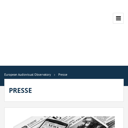
European Audiovisual Observatory
Presse
PRESSE