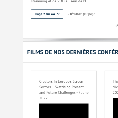
streaming et de VOD au sein de l’UE.
— 5 résultats par page
Page 2 sur 64
Ré
FILMS DE NOS DERNIÈRES CONFÉ
Creators in Europe’s Screen
The
Sectors – Sketching Present
div
and Future Challenges - 7 June
20
2022