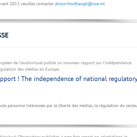
vant 2017, veuillez contacter
alison.hindhaugh@coe.int
SSE
ropéen de l’audiovisuel publie un nouveau rapport sur l’indépendance
égulation des médias en Europe.
port ! The independence of national regulator
ute personne intéressée par la liberté des médias, la régulation du secte
iovisual Observatory publishes a new free report on adaptations in