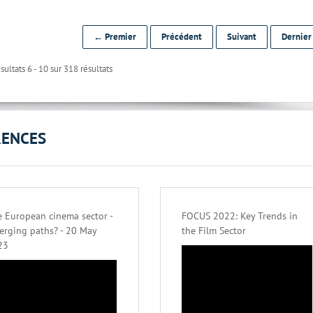
← Premier
Précédent
Suivant
Dernie
sultats 6 - 10 sur 318 résultats
RENCES
 European cinema sector -
FOCUS 2022: Key Trends in
erging paths? - 20 May
the Film Sector
23