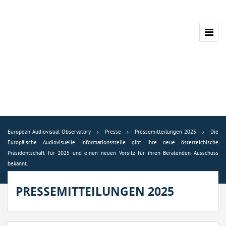
European Audiovisual Observatory
Presse
Pressemitteilungen 2025
Die
Europäische Audiovisuelle Informationsstelle gibt ihre neue österreichische
Präsidentschaft für 2025 und einen neuen Vorsitz für ihren Beratenden Ausschuss
bekannt.
PRESSEMITTEILUNGEN 2025