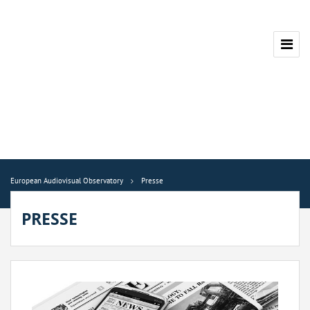
European Audiovisual Observatory
Presse
PRESSE