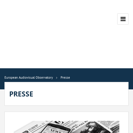
European Audiovisual Observatory
Presse
PRESSE