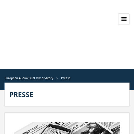
European Audiovisual Observatory
Presse
PRESSE