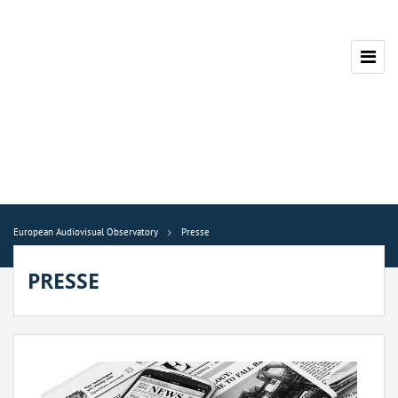
European Audiovisual Observatory
Presse
PRESSE