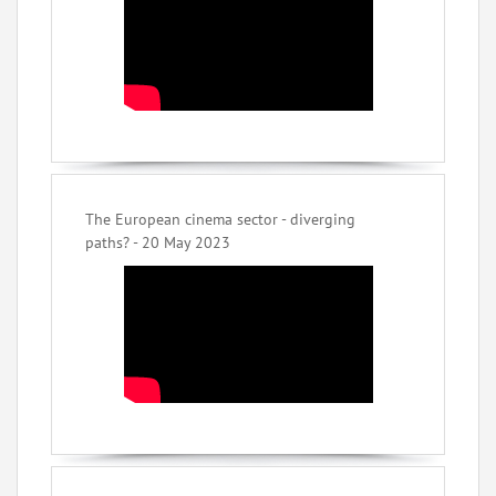
The European cinema sector - diverging
paths? - 20 May 2023