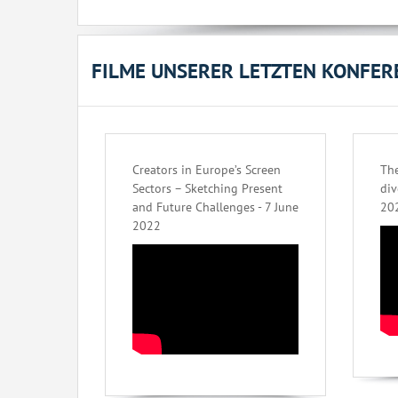
FILME UNSERER LETZTEN KONFER
Creators in Europe’s Screen
The
Sectors – Sketching Present
div
and Future Challenges - 7 June
20
2022