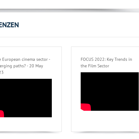
ENZEN
 European cinema sector -
FOCUS 2022: Key Trends in
erging paths? - 20 May
the Film Sector
23