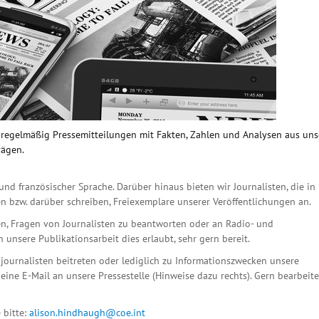
n regelmäßig Pressemitteilungen mit Fakten, Zahlen und Analysen aus un
rägen.
und französischer Sprache. Darüber hinaus bieten wir Journalisten, die in
n bzw. darüber schreiben, Freiexemplare unserer Veröffentlichungen an.
n, Fragen von Journalisten zu beantworten oder an Radio- und
unsere Publikationsarbeit dies erlaubt, sehr gern bereit.
ournalisten beitreten oder lediglich zu Informationszwecken unsere
eine E-Mail an unsere Pressestelle (Hinweise dazu rechts). Gern bearbeit
 bitte:
alison.hindhaugh@coe.int