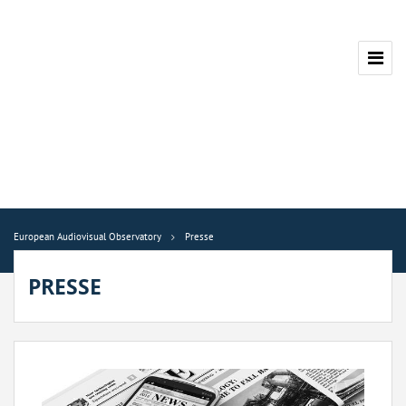
European Audiovisual Observatory
Presse
PRESSE