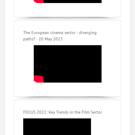
The European cinema sector - diverging
paths? - 20 May 2023
FOCUS 2022: Key Trends in the Film Sector